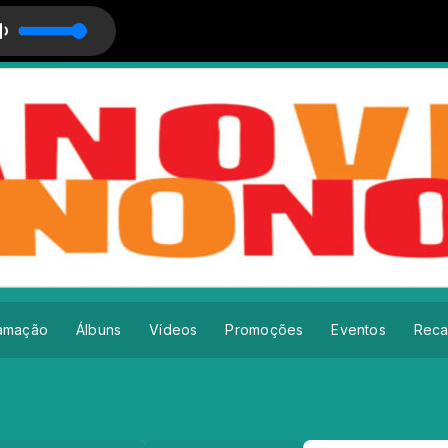
amação
Álbuns
Vídeos
Promoções
Eventos
Rec