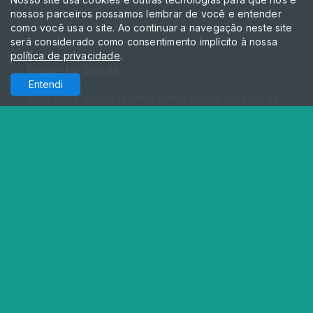
nossos parceiros possamos lembrar de você e entender
como você usa o site. Ao continuar a navegação neste site
será considerado como consentimento implícito à nossa
política de privacidade
.
06/01/2023 • 12:39
Gilberto Souza
Entendi
Boas meus amigos quando vamos ter um especial da
nossa saudosa rainha Rita de Cássia vai ficar em
nossos corações o amor que sempre foi
21/12/2022 • 04:27
mary e jose
dar pra nois aqui e tocar um limao com mel das
antigas
14/12/2022 • 04:10
Antonio