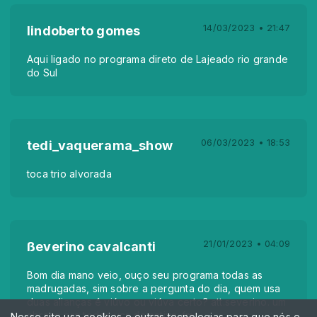
14/03/2023 • 21:47
lindoberto gomes
Aqui ligado no programa direto de Lajeado rio grande
do Sul
06/03/2023 • 18:53
tedi_vaquerama_show
toca trio alvorada
21/01/2023 • 04:09
ßeverino cavalcanti
Bom dia mano veio, ouço seu programa todas as
madrugadas, sim sobre a pergunta do dia, quem usa
duas alianças é viúvo ou viúva certo? att.severino. um
abraço pra todos vcs da nativa-fm.
Nosso site usa cookies e outras tecnologias para que nós e