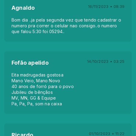
16/11/2023 • 08:39
Agnaldo
Bom dia ..ja pela segunda vez que tendo cadastrar o
numero pra correr o celular nao consigo..o numero
que falou 5:30 foi 05294..
14/10/2023 • 03:25
Fofão apelido
Eita madrugadas gostosa
Mano Veio, Mano Novo
40 anos de forró para o povo
Jubileu de bênçãos
MV, MN, GG & Equipe
Pa, Pa, Pa, som na caixa
01/10/2023 • 11:22
Ricardo